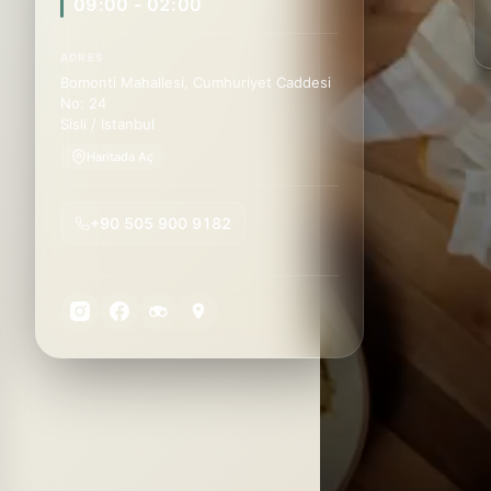
09:00 - 02:00
ADRES
Bomonti Mahallesi, Cumhuriyet Caddesi
No: 24
Sisli / Istanbul
Haritada Aç
+90 505 900 9182