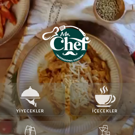
YIYECEKLER
İÇECEKLER